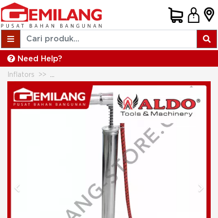
Need Help?
Inflators
ALDO OR-POMPA SEPEDA TABUNG CROM+MT
Previous
Next