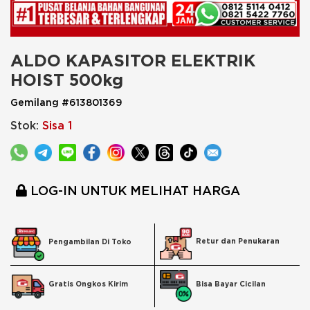
ALDO KAPASITOR ELEKTRIK 
HOIST 500kg
Gemilang #613801369
Stok:
Sisa 1
LOG-IN UNTUK MELIHAT HARGA
Retur dan Penukaran
Pengambilan Di Toko
Bisa Bayar Cicilan
Gratis Ongkos Kirim