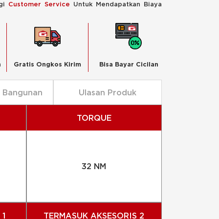
ngi
Customer Service
Untuk Mendapatkan Biaya
n
Gratis Ongkos Kirim
Bisa Bayar Cicilan
n Bangunan
Ulasan Produk
TORQUE
32 NM
 1
TERMASUK AKSESORIS 2