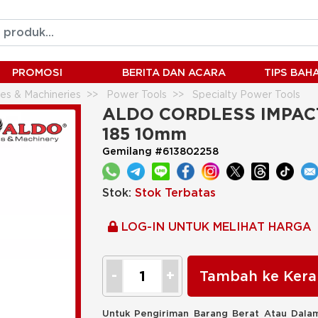
PROMOSI
BERITA DAN ACARA
TIPS BA
es & Machineries
Power Tools
Specialty Power Tools
ES CDS-185 10mm
ALDO CORDLESS IMPACT
185 10mm
Gemilang #613802258
Stok:
Stok Terbatas
LOG-IN UNTUK MELIHAT HARGA
Tambah ke Kera
Untuk Pengiriman Barang Berat Atau Dalam