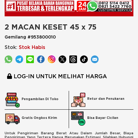
2 MACAN KESET 45 x 75
Gemilang #953800010
Stok:
Stok Habis
LOG-IN UNTUK MELIHAT HARGA
Retur dan Penukaran
Pengambilan Di Toko
Bisa Bayar Cicilan
Gratis Ongkos Kirim
Untuk Pengiriman Barang Berat Atau Dalam Jumlah Besar, Biaya
Pengiriman Yang Tertera Hanya Merupakan Estimasi. Silahkan Hubungi