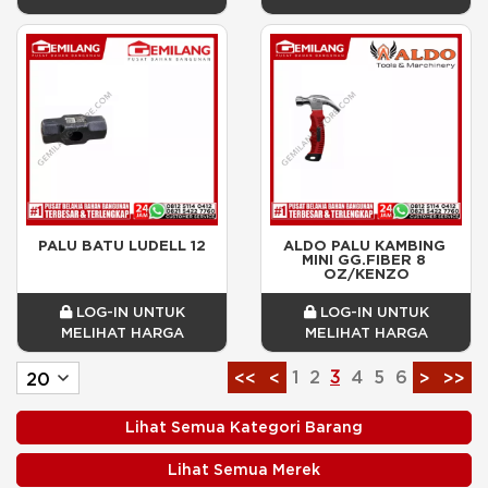
PALU BATU LUDELL 12
ALDO PALU KAMBING 
MINI GG.FIBER 8 
OZ/KENZO
LOG-IN UNTUK
LOG-IN UNTUK
MELIHAT HARGA
MELIHAT HARGA
1
2
3
4
5
6
<<
<
>
>>
Lihat Semua Kategori Barang
Lihat Semua Merek