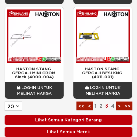
HASTON STANG 
HASTON STANG 
GERGAJI MINI CROM 
GERGAJI BESI KNG 
6inch (4000-004)
(4011-001)
LOG-IN UNTUK
LOG-IN UNTUK
MELIHAT HARGA
MELIHAT HARGA
1
2
3
4
<<
<
>
>>
Lihat Semua Kategori Barang
Lihat Semua Merek