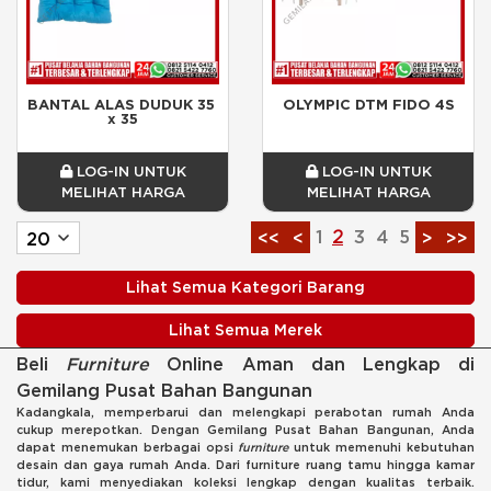
BANTAL ALAS DUDUK 35 
OLYMPIC DTM FIDO 4S
x 35
LOG-IN UNTUK
LOG-IN UNTUK
MELIHAT HARGA
MELIHAT HARGA
1
2
3
4
5
<<
<
>
>>
Lihat Semua Kategori Barang
Lihat Semua Merek
Beli
Furniture
Online Aman dan Lengkap di
Gemilang Pusat Bahan Bangunan
Kadangkala, memperbarui dan melengkapi perabotan rumah Anda
cukup merepotkan. Dengan Gemilang Pusat Bahan Bangunan, Anda
dapat menemukan berbagai opsi
furniture
untuk memenuhi kebutuhan
desain dan gaya rumah Anda. Dari furniture ruang tamu hingga kamar
tidur, kami menyediakan koleksi lengkap dengan kualitas terbaik.