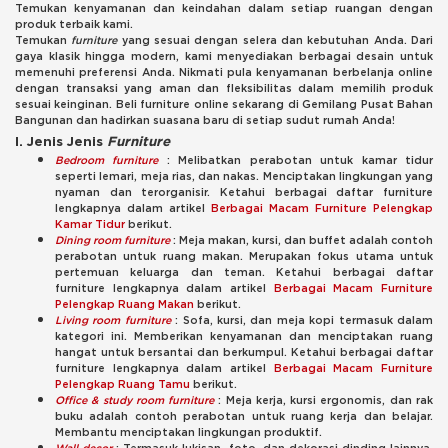
Temukan kenyamanan dan keindahan dalam setiap ruangan dengan
produk terbaik kami.
Temukan
furniture
yang sesuai dengan selera dan kebutuhan Anda. Dari
gaya klasik hingga modern, kami menyediakan berbagai desain untuk
memenuhi preferensi Anda. Nikmati pula kenyamanan berbelanja online
dengan transaksi yang aman dan fleksibilitas dalam memilih produk
sesuai keinginan. Beli furniture online sekarang di Gemilang Pusat Bahan
Bangunan dan hadirkan suasana baru di setiap sudut rumah Anda!
I. Jenis Jenis
Furniture
Bedroom furniture
: Melibatkan perabotan untuk kamar tidur
seperti lemari, meja rias, dan nakas. Menciptakan lingkungan yang
nyaman dan terorganisir. Ketahui berbagai daftar furniture
lengkapnya dalam artikel
Berbagai Macam
Furniture
Pelengkap
Kamar Tidur
berikut.
Dining room furniture
: Meja makan, kursi, dan buffet adalah contoh
perabotan untuk ruang makan. Merupakan fokus utama untuk
pertemuan keluarga dan teman. Ketahui berbagai daftar
furniture lengkapnya dalam artikel
Berbagai Macam Furniture
Pelengkap Ruang Makan
berikut.
Living room furniture
: Sofa, kursi, dan meja kopi termasuk dalam
kategori ini. Memberikan kenyamanan dan menciptakan ruang
hangat untuk bersantai dan berkumpul. Ketahui berbagai daftar
furniture lengkapnya dalam artikel
Berbagai Macam Furniture
Pelengkap Ruang Tamu
berikut.
Office & study room furniture
: Meja kerja, kursi ergonomis, dan rak
buku adalah contoh perabotan untuk ruang kerja dan belajar.
Membantu menciptakan lingkungan produktif.
Wall decor
: Termasuk lukisan, foto, dan dekorasi dinding lainnya.