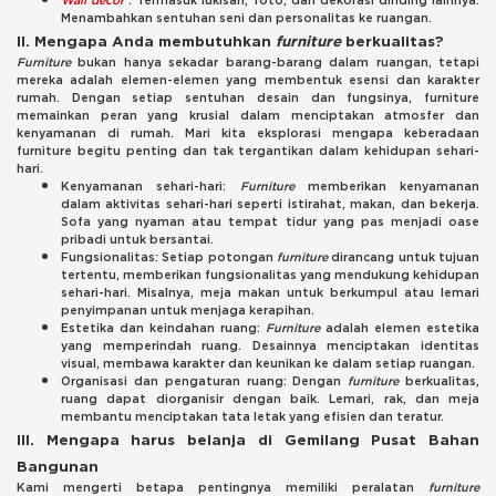
Menambahkan sentuhan seni dan personalitas ke ruangan.
II. Mengapa Anda membutuhkan
furniture
berkualitas?
Furniture
bukan hanya sekadar barang-barang dalam ruangan, tetapi
mereka adalah elemen-elemen yang membentuk esensi dan karakter
rumah. Dengan setiap sentuhan desain dan fungsinya, furniture
memainkan peran yang krusial dalam menciptakan atmosfer dan
kenyamanan di rumah. Mari kita eksplorasi mengapa keberadaan
furniture begitu penting dan tak tergantikan dalam kehidupan sehari-
hari.
Kenyamanan sehari-hari:
Furniture
memberikan kenyamanan
dalam aktivitas sehari-hari seperti istirahat, makan, dan bekerja.
Sofa yang nyaman atau tempat tidur yang pas menjadi oase
pribadi untuk bersantai.
Fungsionalitas: Setiap potongan
furniture
dirancang untuk tujuan
tertentu, memberikan fungsionalitas yang mendukung kehidupan
sehari-hari. Misalnya, meja makan untuk berkumpul atau lemari
penyimpanan untuk menjaga kerapihan.
Estetika dan keindahan ruang:
Furniture
adalah elemen estetika
yang memperindah ruang. Desainnya menciptakan identitas
visual, membawa karakter dan keunikan ke dalam setiap ruangan.
Organisasi dan pengaturan ruang: Dengan
furniture
berkualitas,
ruang dapat diorganisir dengan baik. Lemari, rak, dan meja
membantu menciptakan tata letak yang efisien dan teratur.
III. Mengapa harus belanja di Gemilang Pusat Bahan
Bangunan
Kami mengerti betapa pentingnya memiliki peralatan
furniture