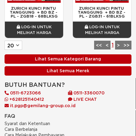
ZURICH KUNCI PINTU 
ZURICH KUNCI PINTU 
TANGGUNG  + BD BZ - 
TANGGUNG  + BD BZ - 
PL - ZGB18 - 68BLKSG
PL - ZGB31 - 61BLKSG
LOG-IN UNTUK
LOG-IN UNTUK
MELIHAT HARGA
MELIHAT HARGA
1
<<
<
>
>>
Lihat Semua Kategori Barang
Lihat Semua Merek
BUTUH BANTUAN?
0511-6723066
0511-3360070
+6281251140412
LIVE CHAT
it.pgp@gemilang-group.co.id
FAQ
Syarat dan Ketentuan
Cara Berbelanja
Cara Melakukan Pembayaran