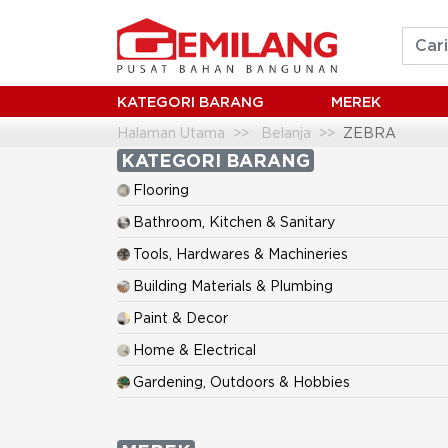
KATEGORI BARANG
MEREK
Halaman Utama
Belanja
ZEBRA
KATEGORI BARANG
Flooring
Bathroom, Kitchen & Sanitary
Tools, Hardwares & Machineries
Building Materials & Plumbing
Paint & Decor
Home & Electrical
Gardening, Outdoors & Hobbies
Furniture
Mini Market