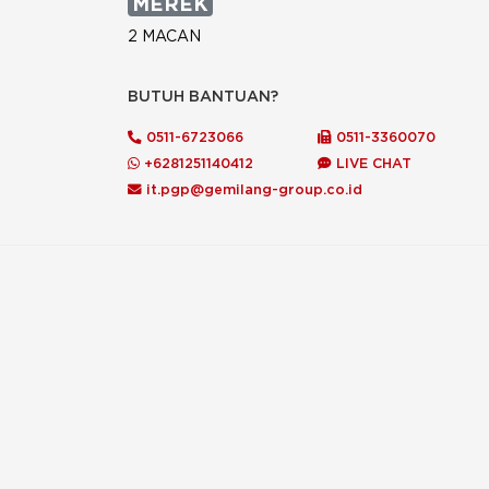
MEREK
2 MACAN
234
BUTUH BANTUAN?
3M
0511-6723066
0511-3360070
5 DAYS
+6281251140412
LIVE CHAT
777
it.pgp@gemilang-group.co.id
A PLUS
A&W
AA PRODUCTS
ABC
ABC MM
ABE FOOD
ACE OLDFIELDS
ACHIMMADANG