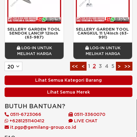
SELLERY GARDEN TOOL 
SELLERY GARDEN TOOL 
SENDOK LANCIP 12inch 
CANGKUL 11 1/4inch (63-
(63-987)
991)
LOG-IN UNTUK
LOG-IN UNTUK
MELIHAT HARGA
MELIHAT HARGA
1
2
3
4
5
<<
<
>
>>
Lihat Semua Kategori Barang
Lihat Semua Merek
BUTUH BANTUAN?
0511-6723066
0511-3360070
+6281251140412
LIVE CHAT
it.pgp@gemilang-group.co.id