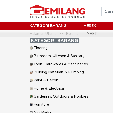
KATEGORI BARANG
MEREK
Halaman Utama
Belanja
MEET
KATEGORI BARANG
Flooring
Bathroom, Kitchen & Sanitary
Tools, Hardwares & Machineries
Building Materials & Plumbing
Paint & Decor
Home & Electrical
Gardening, Outdoors & Hobbies
Furniture
Mini Market