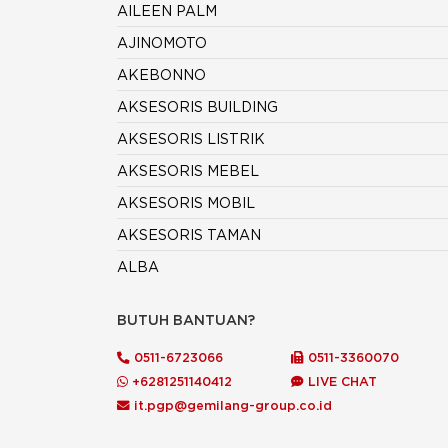
AILEEN PALM
AJINOMOTO
AKEBONNO
AKSESORIS BUILDING
AKSESORIS LISTRIK
AKSESORIS MEBEL
AKSESORIS MOBIL
AKSESORIS TAMAN
ALBA
ALCO
BUTUH BANTUAN?
ALDERON
0511-6723066
0511-3360070
ALDO
+6281251140412
LIVE CHAT
ALEXANDER
it.pgp@gemilang-group.co.id
ALIF