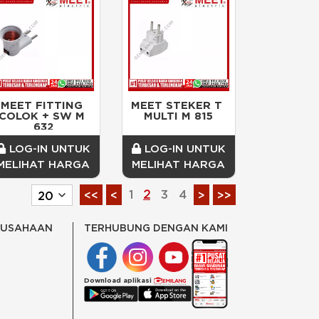
MEET FITTING 
MEET STEKER T 
COLOK + SW M 
MULTI M 815
632
LOG-IN UNTUK
LOG-IN UNTUK
MELIHAT HARGA
MELIHAT HARGA
1
2
3
4
<<
<
>
>>
RUSAHAAN
TERHUBUNG DENGAN KAMI
Download aplikasi