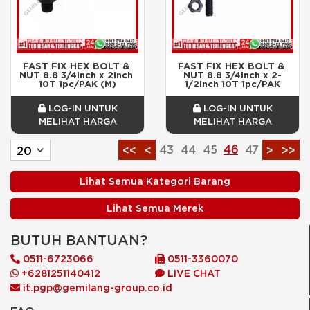
FAST FIX HEX BOLT & 
FAST FIX HEX BOLT & 
NUT 8.8 3/4inch x 2inch 
NUT 8.8 3/4inch x 2-
10T 1pc/PAK (M)
1/2inch 10T 1pc/PAK
LOG-IN UNTUK
LOG-IN UNTUK
MELIHAT HARGA
MELIHAT HARGA
43
44
45
46
47
<<
<
>
>>
Lihat Semua Kategori Barang
Lihat Semua Merek
BUTUH BANTUAN?
0511-6723066
0511-3360070
+6281251140412
LIVE CHAT
it.pgp@gemilang-group.co.id