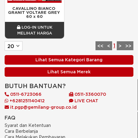
CAVALLINO BIANCO 
GRANIT VOLTARE GREY 
60 x 60
LOG-IN UNTUK
MELIHAT HARGA
1
<<
<
>
>>
Lihat Semua Kategori Barang
Lihat Semua Merek
BUTUH BANTUAN?
0511-6723066
0511-3360070
+6281251140412
LIVE CHAT
it.pgp@gemilang-group.co.id
FAQ
Syarat dan Ketentuan
Cara Berbelanja
Cara Melakukan Pembayaran