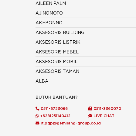
AILEEN PALM
AJINOMOTO
AKEBONNO
AKSESORIS BUILDING
AKSESORIS LISTRIK
AKSESORIS MEBEL
AKSESORIS MOBIL
AKSESORIS TAMAN
ALBA
ALCO
BUTUH BANTUAN?
ALDERON
0511-6723066
0511-3360070
ALDO
+6281251140412
LIVE CHAT
ALEXANDER
it.pgp@gemilang-group.co.id
ALIF