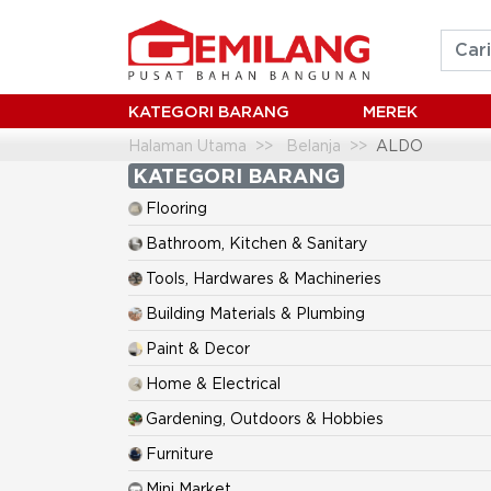
KATEGORI BARANG
MEREK
Halaman Utama
Belanja
ALDO
KATEGORI BARANG
Flooring
Bathroom, Kitchen & Sanitary
Tools, Hardwares & Machineries
Building Materials & Plumbing
Paint & Decor
Home & Electrical
Gardening, Outdoors & Hobbies
Furniture
Mini Market