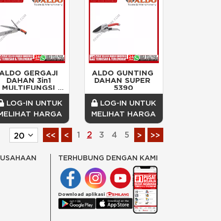
ALDO GERGAJI 
ALDO GUNTING 
DAHAN 3in1 
DAHAN SUPER 
MULTIFUNGSI 
5390
7031
LOG-IN UNTUK
LOG-IN UNTUK
MELIHAT HARGA
MELIHAT HARGA
1
2
3
4
5
<<
<
>
>>
RUSAHAAN
TERHUBUNG DENGAN KAMI
Download aplikasi